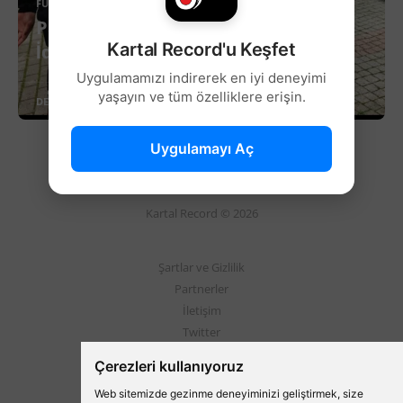
FUTBOL
Panama Büyükelçisinden Beşiktaş
Kartal Record'u Keşfet
İdmanına Ziyaret!
Uygulamamızı indirerek en iyi deneyimi
yaşayın ve tüm özelliklere erişin.
DEVAMINI OKU
Uygulamayı Aç
Kartal Record © 2026
Şartlar ve Gizlilik
Partnerler
İletişim
Twitter
Instagram
Çerezleri kullanıyoruz
Web sitemizde gezinme deneyiminizi geliştirmek, size