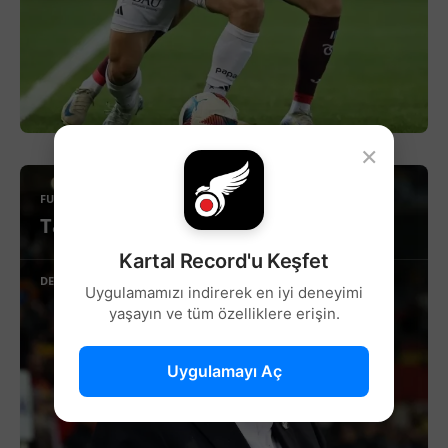
×
FUTBOL
Tabela tamam, oyun sallantıda...
Kartal Record'u Keşfet
DEVAMINI OKU
Uygulamamızı indirerek en iyi deneyimi
yaşayın ve tüm özelliklere erişin.
Uygulamayı Aç