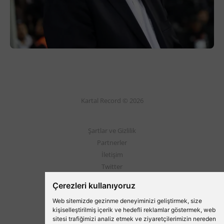
Kartal Record © 2026
Şartlar ve Gizlilik
Partnerler
İletişim
Twitter
Instagram
Çerezleri kullanıyoruz
Web sitemizde gezinme deneyiminizi geliştirmek, size
Beşiktaş'ın Medyası
kişiselleştirilmiş içerik ve hedefli reklamlar göstermek, web
sitesi trafiğimizi analiz etmek ve ziyaretçilerimizin nereden