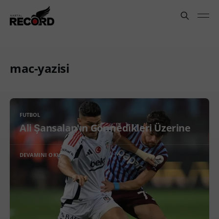
mac-yazisi
FUTBOL
Ali Şansalan'ın Görmedikleri Üzerine
DEVAMINI OKU