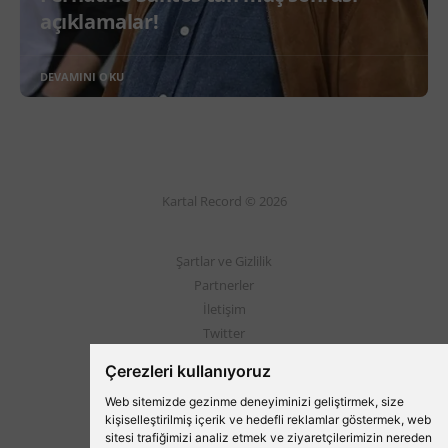
açıklamalar!
DEVAMINI OKU
Kartal Record © 2026
Şartlar ve Gizlilik
Partnerler
İletişim
Twitter
Instagram
Çerezleri kullanıyoruz
Web sitemizde gezinme deneyiminizi geliştirmek, size
Beşiktaş'ın Medyası
kişiselleştirilmiş içerik ve hedefli reklamlar göstermek, web
sitesi trafiğimizi analiz etmek ve ziyaretçilerimizin nereden