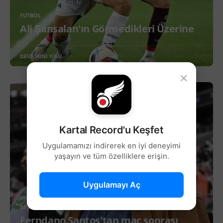
FUTBOL
Ali Şansalan'ın Görmedikleri Üzerine
DEVAMINI OKU
×
Kartal Record'u Keşfet
Uygulamamızı indirerek en iyi deneyimi
yaşayın ve tüm özelliklere erişin.
Uygulamayı Aç
BEŞIKTAŞ
Ferndano Santos'tan maç sonrası