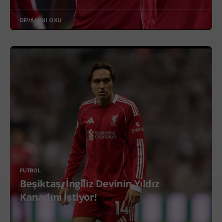
DEVAMINI OKU
FUTBOL
Beşiktaş, İngiliz Devinin Yıldız
Kanadını İstiyor!