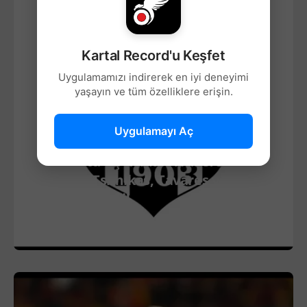
Kartal Record'u Keşfet
Uygulamamızı indirerek en iyi deneyimi
yaşayın ve tüm özelliklere erişin.
Uygulamayı Aç
FUTBOL
Beşiktaş’ta Üç Koldan Transfer
Harekâtı: Tsimikas, Tavares ve
Mamardashvili!
DEVAMINI OKU