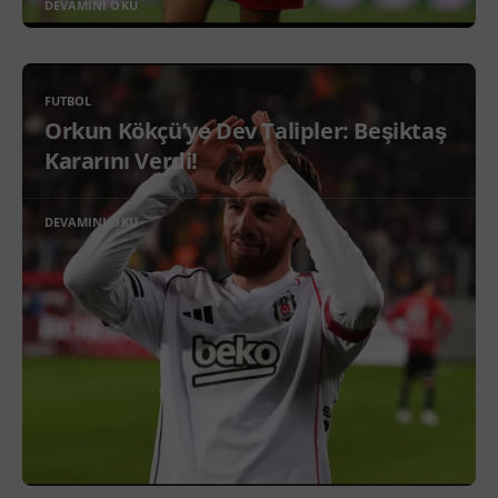
DEVAMINI OKU
FUTBOL
Orkun Kökçü’ye Dev Talipler: Beşiktaş
Kararını Verdi!
DEVAMINI OKU