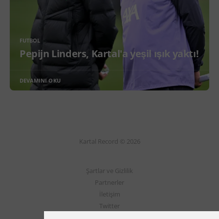
FUTBOL
Pepijn Linders, Kartal'a yeşil ışık yaktı!
DEVAMINI OKU
Kartal Record © 2026
Şartlar ve Gizlilik
Partnerler
İletişim
Twitter
Instagram