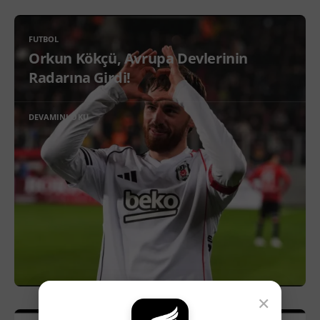
FUTBOL
Orkun Kökçü, Avrupa Devlerinin
Radarına Girdi!
DEVAMINI OKU
×