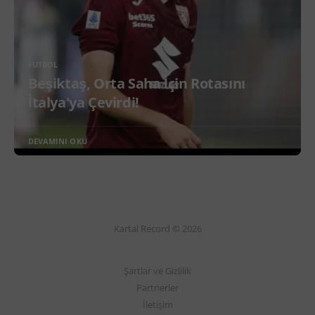
FUTBOL
Beşiktaş, Orta Saha İçin Rotasını
İtalya'ya Çevirdi!
DEVAMINI OKU
Kartal Record © 2026
Şartlar ve Gizlilik
Partnerler
İletişim