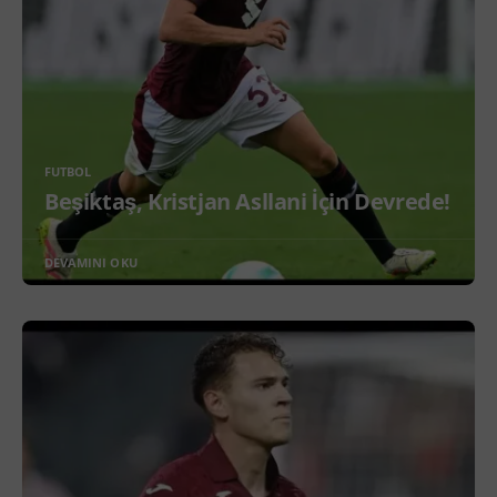
FUTBOL
Beşiktaş, Kristjan Asllani İçin Devrede!
DEVAMINI OKU