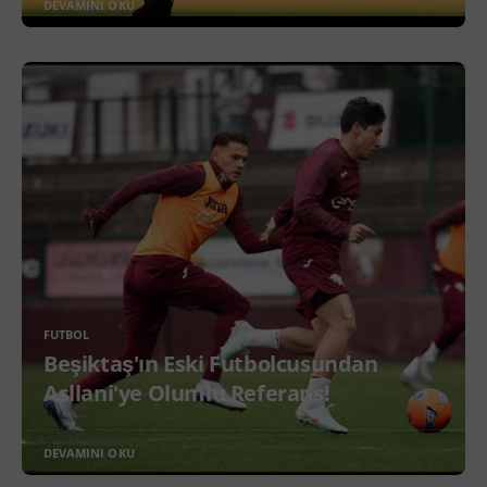
DEVAMINI OKU
FUTBOL
Beşiktaş'ın Eski Futbolcusundan
Asllani'ye Olumlu Referans!
DEVAMINI OKU