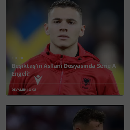
FUTBOL
Beşiktaş'ın Asllani Dosyasında Serie A
Engeli!
DEVAMINI OKU