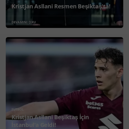
Kristjan Asllani Resmen Beşiktaş'ta!
DEVAMINI OKU
FUTBOL
Kristjan Asllani Beşiktaş İçin
İstanbul'a Geldi!