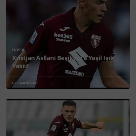
FUTBOL
Kristjan Asllani Beşiktaş’a Yeşil Işık
Yaktı!
DEVAMINI OKU