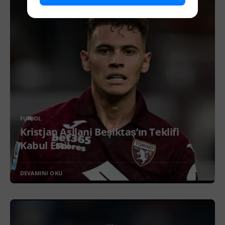
FUTBOL
Kristjan Asllani Beşiktaş’ın Teklifi
Kabul Etti!
DEVAMINI OKU