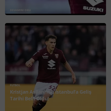
DEVAMINI OKU
FUTBOL
Kristjan Asllani’nin İstanbul’a Geliş
Tarihi Belli Oldu!