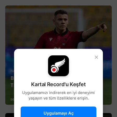
×
FUTBOL
Beşiktaş ve İnter Kristjan Asllani
Kartal Record'u Keşfet
Transferi İçin Anlaşma Sağladı!
Uygulamamızı indirerek en iyi deneyimi
yaşayın ve tüm özelliklere erişin.
DEVAMINI OKU
Uygulamayı Aç