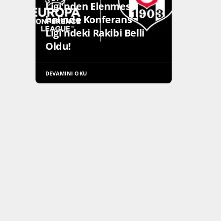
Ligi'nden Elenmesi
halinde Konferans
Ligi'ndeki Rakibi Belli
Oldu!
DEVAMINI OKU