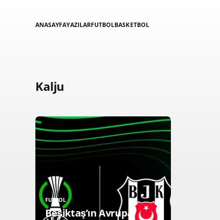
ANASAYFA
YAZILAR
FUTBOL
BASKETBOL
Kalju
FUTBOL
Beşiktaş’ın Avrupa