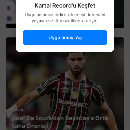
Kartal Record'u Keşfet
Destek Mesajı!
Uygulamamızı indirerek en iyi deneyimi
yaşayın ve tüm özelliklere erişin.
DEVAMINI OKU
Uygulamayı Aç
FUTBOL
Josef De Souza'dan Beşiktaş'a Orta
Saha Önerisi!