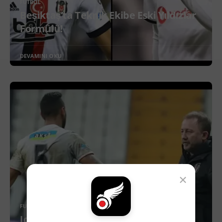
FUTBOL
Beşiktaş’ta Teknik Ekibe Eski Yıldızlar
Formülü!
DEVAMINI OKU
×
FUTBOL
Josef De Souza'dan Sergen Yalçın'a