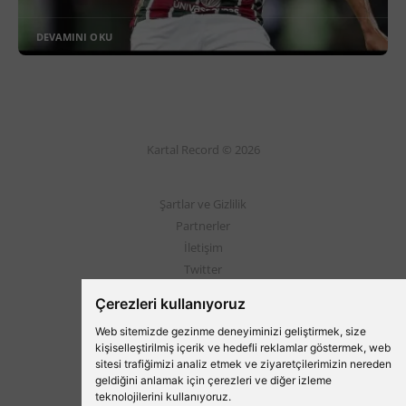
DEVAMINI OKU
Kartal Record © 2026
Şartlar ve Gizlilik
Partnerler
İletişim
Twitter
Instagram
Çerezleri kullanıyoruz
Web sitemizde gezinme deneyiminizi geliştirmek, size
Beşiktaş'ın Medyası
kişiselleştirilmiş içerik ve hedefli reklamlar göstermek, web
sitesi trafiğimizi analiz etmek ve ziyaretçilerimizin nereden
geldiğini anlamak için çerezleri ve diğer izleme
teknolojilerini kullanıyoruz.