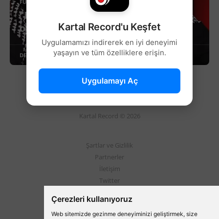
FUTBOL
"Beşiktaş gibi büyük bir kulüpte
Kartal Record'u Keşfet
oynamak beni heyecanlandırıyor."
Uygulamamızı indirerek en iyi deneyimi
yaşayın ve tüm özelliklere erişin.
DEVAMINI OKU
Uygulamayı Aç
Kartal Record © 2026
Şartlar ve Gizlilik
Partnerler
İletişim
Twitter
Instagram
Çerezleri kullanıyoruz
Web sitemizde gezinme deneyiminizi geliştirmek, size