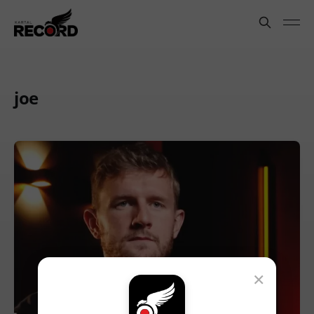
joe
×