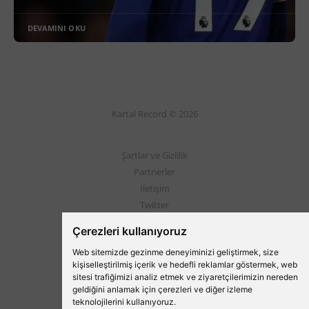
DEVAMINI OKU
Kartal Record © 2026
Şartlar ve Gizlilik
Partnerler
İletişim
Twitter
Instagram
Çerezleri kullanıyoruz
Web sitemizde gezinme deneyiminizi geliştirmek, size
Beşiktaş'ın Medyası
kişiselleştirilmiş içerik ve hedefli reklamlar göstermek, web
sitesi trafiğimizi analiz etmek ve ziyaretçilerimizin nereden
geldiğini anlamak için çerezleri ve diğer izleme
teknolojilerini kullanıyoruz.