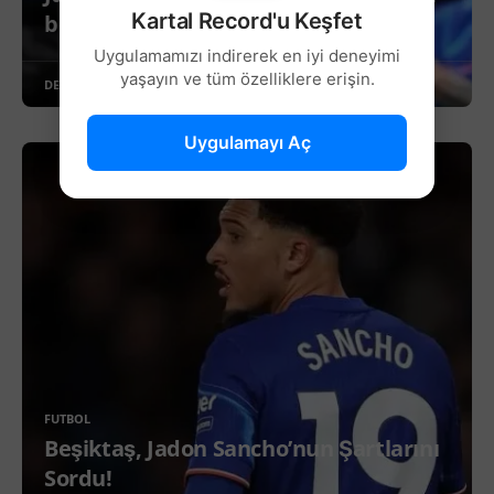
Kartal Record'u Keşfet
belli oldu!
Uygulamamızı indirerek en iyi deneyimi
yaşayın ve tüm özelliklere erişin.
DEVAMINI OKU
Uygulamayı Aç
FUTBOL
Beşiktaş, Jadon Sancho’nun Şartlarını
Sordu!