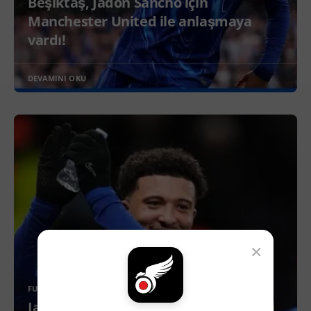
Beşiktaş, Jadon Sancho için
Manchester United ile anlaşmaya
vardı!
DEVAMINI OKU
×
FUTBOL
Jadon Sancho’nun Beşiktaş’a maliyeti