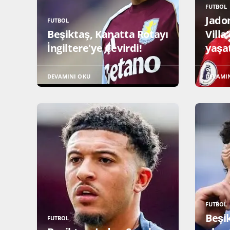
FUTBOL
Jado
FUTBOL
Beşiktaş, Kanatta Rotayı
Villa
İngiltere'ye Çevirdi!
yaşa
DEVAMINI OKU
DEVAMI
FUTBOL
Beşi
FUTBOL