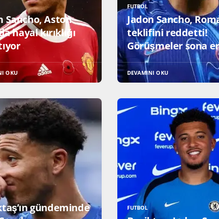
FUTBOL
n Sancho, Aston
Jadon Sancho, Roma
’da hayal kırıklığı
teklifini reddetti!
tıyor
Görüşmeler sona er
NI OKU
DEVAMINI OKU
ktaş’ın gündeminde
FUTBOL