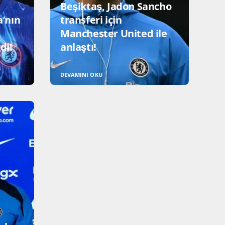
Beşiktaş, Jadon Sancho
’nın
transferi için
Manchester United ile
di!
anlaştı!
DEVAMINI OKU