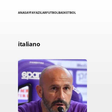
ANASAYFA
YAZILAR
FUTBOL
BASKETBOL
italiano