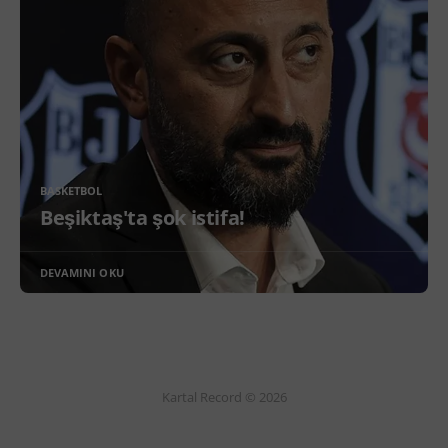
BASKETBOL
Beşiktaş'ta şok istifa!
DEVAMINI OKU
Kartal Record © 2026