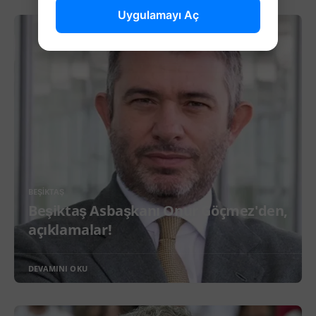
Uygulamayı Aç
BEŞIKTAŞ
Beşiktaş Asbaşkanı Onur Göçmez'den,
açıklamalar!
DEVAMINI OKU