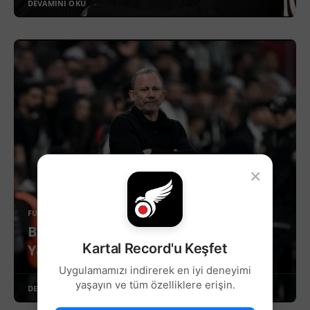
DEVAMINI OKU
×
FUTBOL
Beşiktaş'ta Konyaspor Maçı Sonrası
Kartal Record'u Keşfet
Yaşanan Gelişmeler!
Uygulamamızı indirerek en iyi deneyimi
yaşayın ve tüm özelliklere erişin.
DEVAMINI OKU