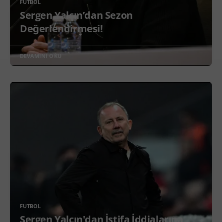
FUTBOL
Sergen Yalçın’dan Sezon
Değerlendirmesi!
DEVAMINI OKU
FUTBOL
Sergen Yalçın'dan İstifa İddialarına