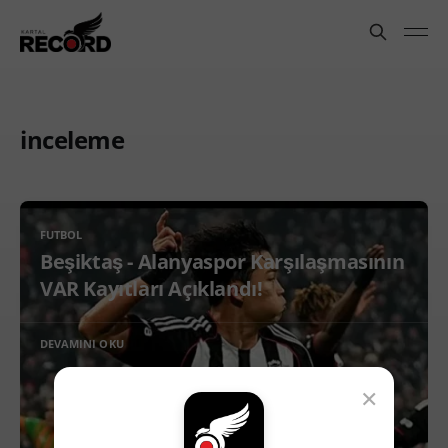
inceleme
FUTBOL
Beşiktaş - Alanyaspor Karşılaşmasının
VAR Kayıtları Açıklandı!
DEVAMINI OKU
×