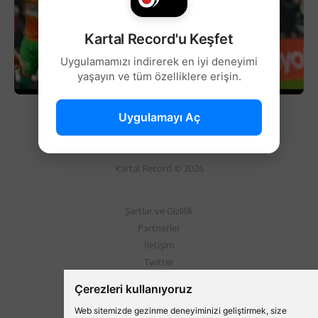
Kartal Record'u Keşfet
Uygulamamızı indirerek en iyi deneyimi
yaşayın ve tüm özelliklere erişin.
Uygulamayı Aç
Kartal Record © 2026
Şartlar ve Gizlilik
Partnerler
İletişim
Twitter
Instagram
Çerezleri kullanıyoruz
Web sitemizde gezinme deneyiminizi geliştirmek, size