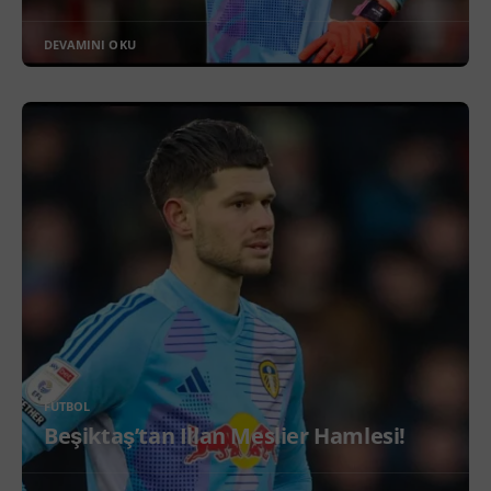
DEVAMINI OKU
FUTBOL
Beşiktaş’tan Illan Meslier Hamlesi!