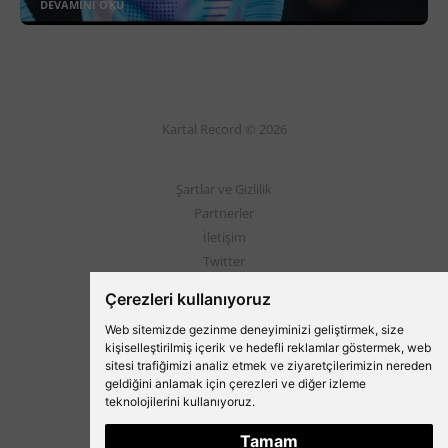
DEVAMINI OKU
Kartal Record © 2026
Şartlar ve Gizlilik
Partnerler
İletişim
Twitter
Instagram
Çerezleri kullanıyoruz
Web sitemizde gezinme deneyiminizi geliştirmek, size
Beşiktaş'ın Medyası
kişiselleştirilmiş içerik ve hedefli reklamlar göstermek, web
sitesi trafiğimizi analiz etmek ve ziyaretçilerimizin nereden
geldiğini anlamak için çerezleri ve diğer izleme
teknolojilerini kullanıyoruz.
Tamam