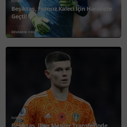
FUTBOL
Beşiktaş, Fransız Kaleci İçin Harekete
Geçti!
DEVAMINI OKU
FUTBOL
Beşiktaş, Illan Meslier Transferinde