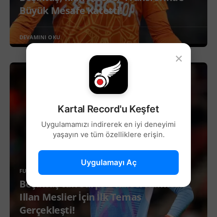
Büyük Mesafe Katetti!
DEVAMINI OKU
×
Kartal Record'u Keşfet
Uygulamamızı indirerek en iyi deneyimi
yaşayın ve tüm özelliklere erişin.
Uygulamayı Aç
FUTBOL
Beşiktaş’tan Sürpriz Kaleci Hamlesi:
Illan Meslier İçin İlk Temas
Gerçekleşti!