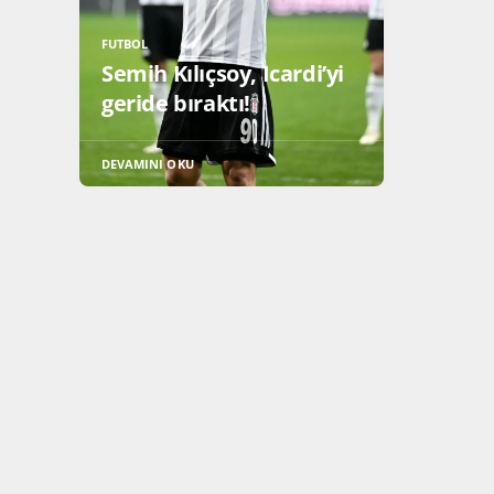
FUTBOL
Semih Kılıçsoy, Icardi’yi
geride bıraktı!
DEVAMINI OKU