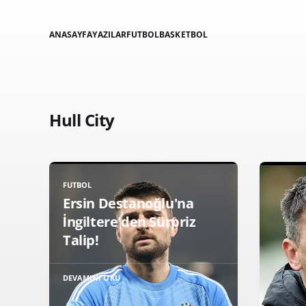
ANASAYFA
YAZILAR
FUTBOL
BASKETBOL
Hull City
FUTBOL
Ersin Destanoğlu'na
İngiltere'den Sürpriz
Talip!
DEVAMINI OKU