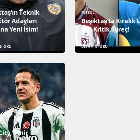
ktaş’ın Teknik
FUTBOL
ktör Adayları
Beşiktaş’ta Kiralık 
na Yeni İsim!
İçin Kritik Süreç!
NI OKU
DEVAMINI OKU
City, Amir