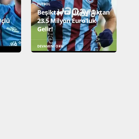
FUTBOL
Beşiktaş’ta Üç Ayrılıktan
Üçlü
23.5 Milyon Euro'luk
Gelir!
DEVAMINI OKU