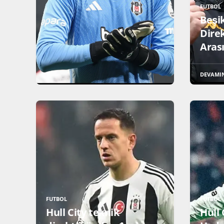
FUTBOL
Beşi
Dire
Arası
DEVAMI
FUTBOL
FUTBOL
Hull City teknik
Hull 