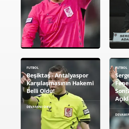
FUTBOL
FUTBOL
Beşiktaş - Antalyaspor
Serg
Karşılaşmasının Hakemi
Fene
Belli Oldu!
Sonra
Açık
DEVAMINI OKU
DEVAMI