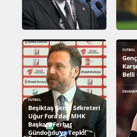
FUTBOL
Gençl
Karş
Belli
DEVAMI
FUTBOL
Beşiktaş Genel Sekreteri
Uğur Fora’dan MHK
Başkanı Ferhat
Gündoğdu’ya Tepki!