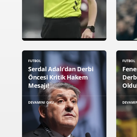
FUTBOL
FUTBOL
Serdal Adalı'dan Derbi
Fene
Öncesi Kritik Hakem
Derb
Mesajı!
Oldu
DEVAMINI OKU
DEVAMI