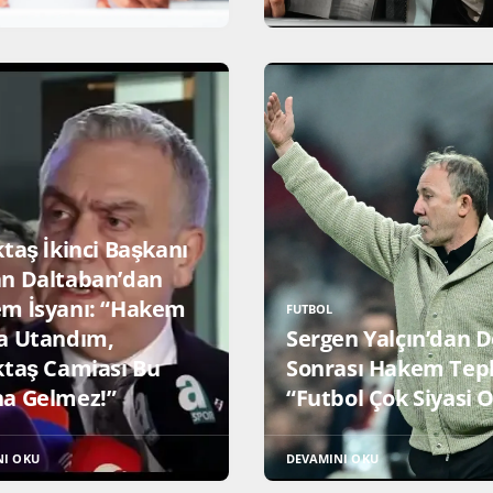
taş İkinci Başkanı
n Daltaban’dan
m İsyanı: “Hakem
FUTBOL
a Utandım,
Sergen Yalçın’dan D
ktaş Camiası Bu
Sonrası Hakem Tepk
a Gelmez!”
“Futbol Çok Siyasi O
NI OKU
DEVAMINI OKU