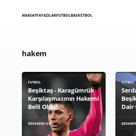
ANASAYFA
YAZILAR
FUTBOL
BASKETBOL
hakem
FUTBOL
FUTBOL
Beşiktaş - Karagümrük
Serd
Karşılaşmasının Hakemi
Beşi
Belli Oldu!
Dair 
DEVAMINI OKU
DEVAMI