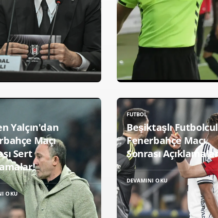
FUTBOL
en Yalçın'dan
Beşiktaşlı Futbolcu
rbahçe Maçı
Fenerbahçe Maçı
sı Sert
Sonrası Açıklamalar
lamalar!
DEVAMINI OKU
NI OKU