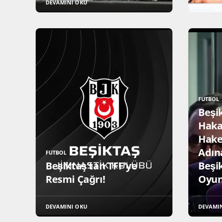
DEVAMINI OKU
FUTBOL
Beşik
Haka
Hake
Adın
FUTBOL
Beşiktaş'tan TFF'ye
Beşi
Resmi Çağrı!
Oyun
DEVAMINI OKU
DEVAMI