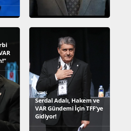
rbi
“VAR
n!”
FUTBOL
Serdal Adalı, Hakem ve
VAR Gündemi İçin TFF’ye
Gidiyor!