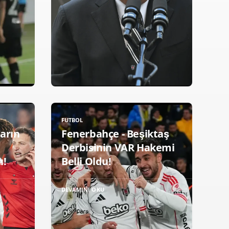
FUTBOL
ların
Fenerbahçe - Beşiktaş
Derbisinin VAR Hakemi
ı!
Belli Oldu!
DEVAMINI OKU