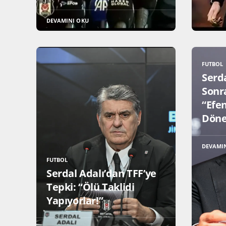
DEVAMINI OKU
FUTBOL
Serd
Sonr
“Efe
Döne
DEVAMI
FUTBOL
Serdal Adalı’dan TFF’ye
Tepki: “Ölü Taklidi
Yapıyorlar!”