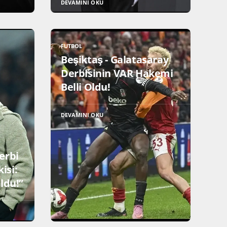
DEVAMINI OKU
FUTBOL
Beşiktaş - Galatasaray
Derbisinin VAR Hakemi
Belli Oldu!
DEVAMINI OKU
erbi
isi:
ldu!”