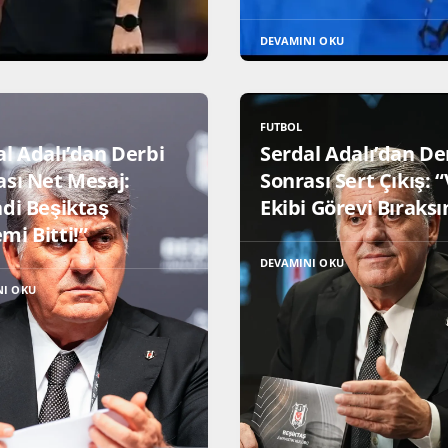
DEVAMINI OKU
FUTBOL
al Adalı’dan Derbi
Serdal Adalı’dan De
ası Net Mesaj:
Sonrası Sert Çıkış: 
ndi Beşiktaş
Ekibi Görevi Bıraksı
mi Bitti!”
DEVAMINI OKU
NI OKU