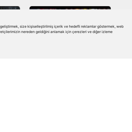
liştirmek, size kişiselleştirilmiş içerik ve hedefli reklamlar göstermek, web
aretçilerimizin nereden geldiğini anlamak için çerezleri ve diğer izleme
FUTBOL
e
Beşiktaş-Göztepe
11'i
Maçının Hakemi Belli
Oldu!
DEVAMINI OKU