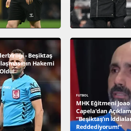
erbirliği - Beşiktaş
ılaşmasının Hakemi
 Oldu!
NI OKU
FUTBOL
MHK Eğitmeni Joao
Capela'dan Açıklam
“Beşiktaş’ın İddiala
Reddediyorum!”