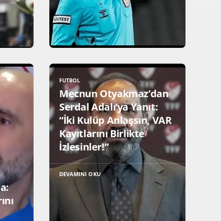
FUTBOL
Mecnun Otyakmaz’dan
Serdal Adalı’ya Yanıt:
“İki Kulüp Anlaşsın, VAR
Kayıtlarını Birlikte
İzlesinler!”
DEVAMINI OKU
a:
rını