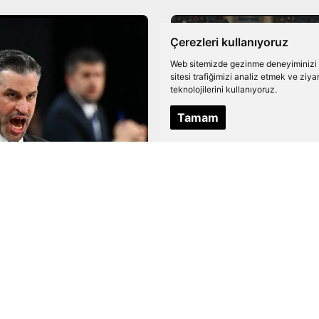
Çerezleri kullanıyoruz
Web sitemizde gezinme deneyiminizi ge
sitesi trafiğimizi analiz etmek ve ziy
teknolojilerini kullanıyoruz.
Tamam
BOL
FUTBOL
n Alimpijevic'ten
Beşiktaş'ın Göztep
ye Kupası Finali
Maçı İçin Muhtemel 
sı Sert Çıkış!
Belli Oldu!
NI OKU
DEVAMINI OKU