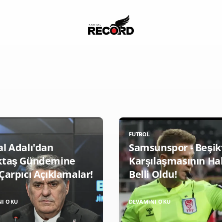
FUTBOL
al Adalı'dan
Samsunspor - Beşik
ktaş Gündemine
Karşılaşmasının H
Çarpıcı Açıklamalar!
Belli Oldu!
NI OKU
DEVAMINI OKU