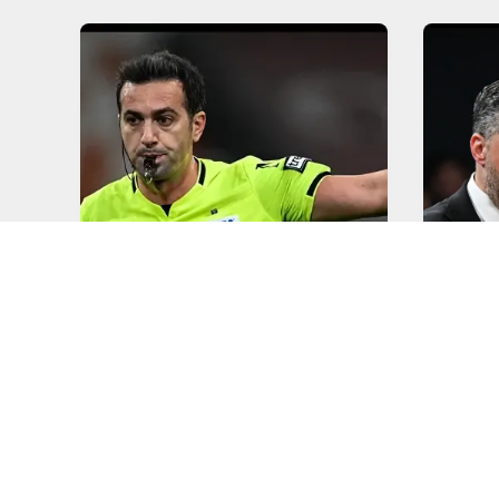
FUTBOL
BASKET
Beşiktaş - Rizespor
Dusa
Karşılaşmasının Hakemi
Türki
Belli Oldu!
Sonra
DEVAMINI OKU
DEVAMI