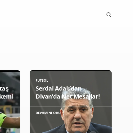
FUTBOL
taş
Serdal Adalı’dan
akemi
Divan’da Net Mesajlar!
DEVAMINI OKU