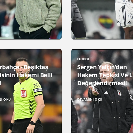
FUTBOL
rbahçe - Beşiktaş
Sergen Yalçın’dan
isinin Hakemi Belli
Hakem Tepkisi Ve L
!
Değerlendirmesi!
NI OKU
DEVAMINI OKU