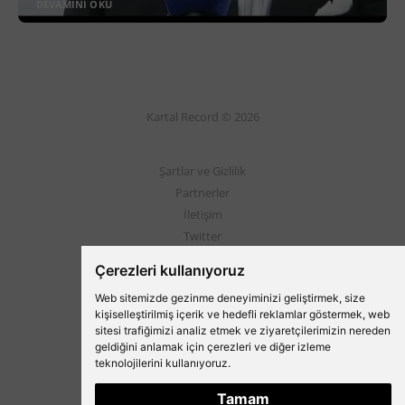
DEVAMINI OKU
Kartal Record © 2026
Şartlar ve Gizlilik
Partnerler
İletişim
Twitter
Instagram
Çerezleri kullanıyoruz
Web sitemizde gezinme deneyiminizi geliştirmek, size
Beşiktaş'ın Medyası
kişiselleştirilmiş içerik ve hedefli reklamlar göstermek, web
sitesi trafiğimizi analiz etmek ve ziyaretçilerimizin nereden
geldiğini anlamak için çerezleri ve diğer izleme
teknolojilerini kullanıyoruz.
Tamam