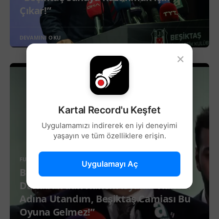
Çıkar!”
DEVAMINI OKU
×
Kartal Record'u Keşfet
Uygulamamızı indirerek en iyi deneyimi
yaşayın ve tüm özelliklere erişin.
FUTBOL
Uygulamayı Aç
Beşiktaş İkinci Başkanı Hakan
Daltaban’dan Hakem İsyanı: “Hakem
Adına Utandım, Beşiktaş Camiası Bu
Oyuna Gelmez!”