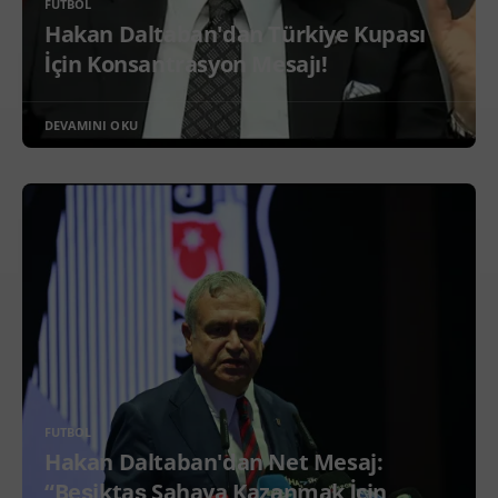
FUTBOL
Hakan Daltaban'dan Türkiye Kupası
İçin Konsantrasyon Mesajı!
DEVAMINI OKU
FUTBOL
Hakan Daltaban'dan Net Mesaj:
“Beşiktaş Sahaya Kazanmak İçin