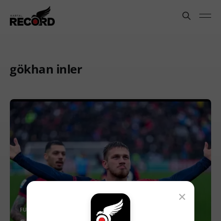
gökhan inler
×
FUTBOL