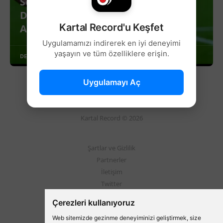
Semih Kılıçsoy'dan Beşiktaş
Dönemine Dair Açıklamalar: ''İyi
Kartal Record'u Keşfet
Anılarım Yok!''
Uygulamamızı indirerek en iyi deneyimi
yaşayın ve tüm özelliklere erişin.
DEVAMINI OKU
Uygulamayı Aç
Kartal Record © 2026
Şartlar ve Gizlilik
Partnerler
İletişim
Twitter
Instagram
Çerezleri kullanıyoruz
Web sitemizde gezinme deneyiminizi geliştirmek, size