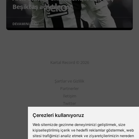
Beşiktaş açıklaması!
DEVAMINI OKU
Kartal Record © 2026
Şartlar ve Gizlilik
Partnerler
İletişim
Twitter
Instagram
Çerezleri kullanıyoruz
Web sitemizde gezinme deneyiminizi geliştirmek, size
Beşiktaş'ın Medyası
kişiselleştirilmiş içerik ve hedefli reklamlar göstermek, web
sitesi trafiğimizi analiz etmek ve ziyaretçilerimizin nereden