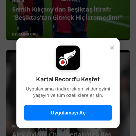
FUTBOL
Semih Kılıçsoy'dan Beşiktaş İtirafı:
"Beşiktaş'tan Gitmek Hiç İstemedim!"
DEVAMINI OKU
×
Kartal Record'u Keşfet
Uygulamamızı indirerek en iyi deneyimi
yaşayın ve tüm özelliklere erişin.
Uygulamayı Aç
FUTBOL
Alex Oxlade-Chamberlain’den flaş