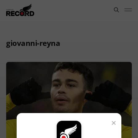
giovanni-reyna
×