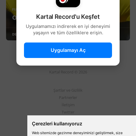
FUTBOL
Kartal Record'u Keşfet
Oğlumu ancak Beşiktaş kurtarır!
Uygulamamızı indirerek en iyi deneyimi
yaşayın ve tüm özelliklere erişin.
DEVAMINI OKU
Uygulamayı Aç
Kartal Record © 2026
Şartlar ve Gizlilik
Partnerler
İletişim
Twitter
Instagram
Çerezleri kullanıyoruz
Web sitemizde gezinme deneyiminizi geliştirmek, size