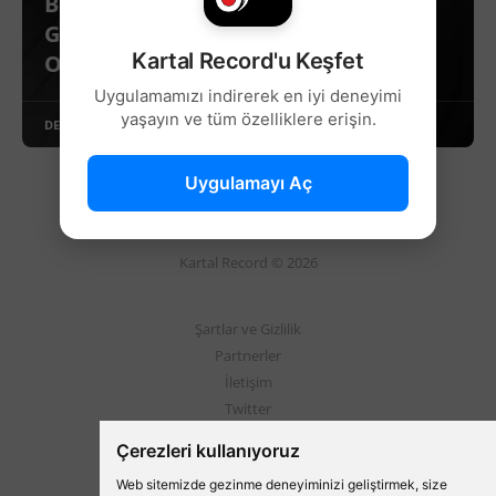
BEŞİKTAŞ’TAN RESMİ AÇIKLAMA:
GÜNEY TRİBÜNÜ’NÜN YENİ İSMİ BELLİ
Kartal Record'u Keşfet
OLDU!
Uygulamamızı indirerek en iyi deneyimi
yaşayın ve tüm özelliklere erişin.
DEVAMINI OKU
Uygulamayı Aç
Kartal Record © 2026
Şartlar ve Gizlilik
Partnerler
İletişim
Twitter
Instagram
Çerezleri kullanıyoruz
Web sitemizde gezinme deneyiminizi geliştirmek, size