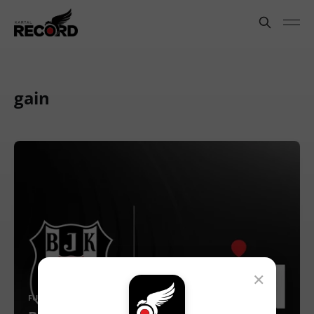
gain
×
FUTBOL