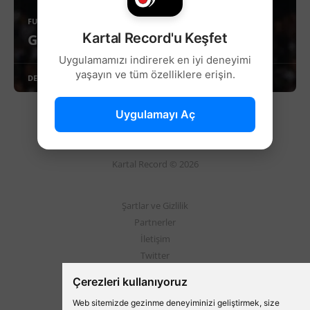
FUTBOL
Kartal Record'u Keşfet
Gabriel Paulista'ya sürpriz talip!
Uygulamamızı indirerek en iyi deneyimi
yaşayın ve tüm özelliklere erişin.
DEVAMINI OKU
Uygulamayı Aç
Kartal Record © 2026
Şartlar ve Gizlilik
Partnerler
İletişim
Twitter
Instagram
Çerezleri kullanıyoruz
Web sitemizde gezinme deneyiminizi geliştirmek, size