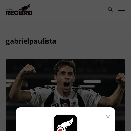
gabrielpaulista
×