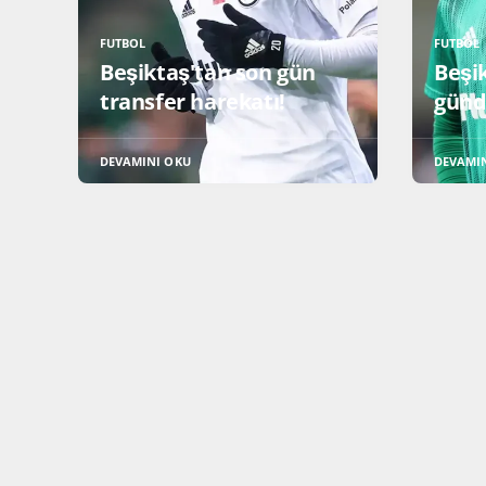
FUTBOL
FUTBOL
Beşiktaş'tan son gün
Beşik
transfer harekatı!
günd
DEVAMINI OKU
DEVAMI