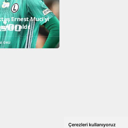
taş Ernest Muci’yi
emine aldı!
NI OKU
Çerezleri kullanıyoruz