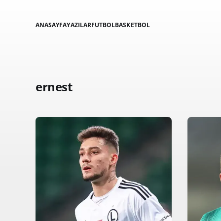
ANASAYFA
YAZILAR
FUTBOL
BASKETBOL
ernest