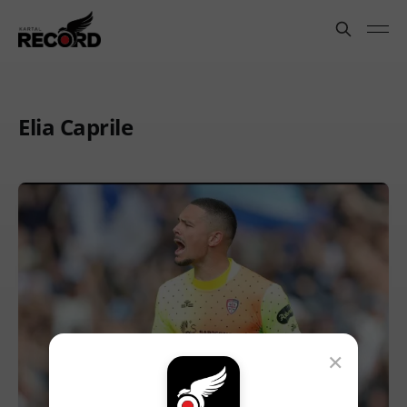
Elia Caprile
×