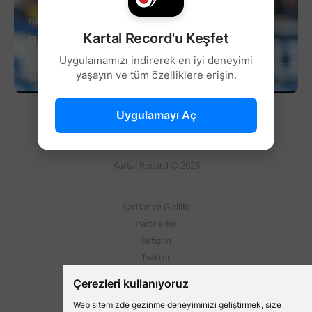
FUTBOL
Kartal Record'u Keşfet
Beşiktaş’a İtalyan Kaleci Adayı!
Uygulamamızı indirerek en iyi deneyimi
yaşayın ve tüm özelliklere erişin.
DEVAMINI OKU
Uygulamayı Aç
Kartal Record © 2026
Şartlar ve Gizlilik
Partnerler
İletişim
Twitter
Instagram
Çerezleri kullanıyoruz
Web sitemizde gezinme deneyiminizi geliştirmek, size