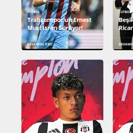
FUTBOL
FUTBOL
Trabzonspor'un Ernest
Beşi
Muci Israrı Sürüyor!
Rica
DEVAMINI OKU
DEVAMI
FUTBOL