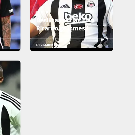
FUTBOL
i
Beşiktaş'ta flaş Elan
Ricardo gelişmesi!
DEVAMINI OKU