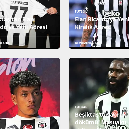
FUTBOL
ktaş'tan Elan
Elan Ricardo’ya Yen
rdo'ya Yeni Adres!
Kiralık Adres!
NI OKU
DEVAMINI OKU
FUTBOL
Beşiktaş’ta yaprak
dökümü! Masuaku