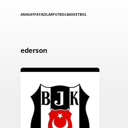
ANASAYFA
YAZILAR
FUTBOL
BASKETBOL
ederson