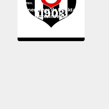
FUTBOL
Fenerbahçe'de Beşiktaş
Maçı Öncesinde Eksikler
Çoğaldı!
DEVAMINI OKU