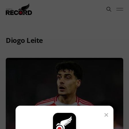
Diogo Leite
×