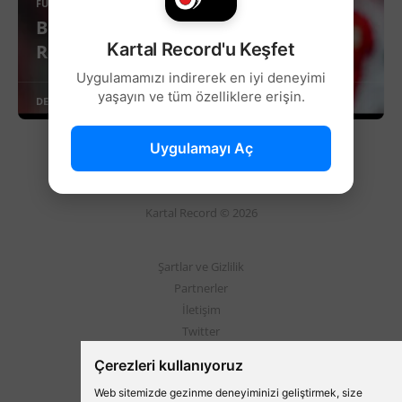
FUTBOL
Beşiktaş'ın Stoper Transferinde Dev
Kartal Record'u Keşfet
Rakipler!
Uygulamamızı indirerek en iyi deneyimi
yaşayın ve tüm özelliklere erişin.
DEVAMINI OKU
Uygulamayı Aç
Kartal Record © 2026
Şartlar ve Gizlilik
Partnerler
İletişim
Twitter
Instagram
Çerezleri kullanıyoruz
Web sitemizde gezinme deneyiminizi geliştirmek, size