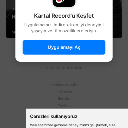
FUTBOL
Kartal Record'u Keşfet
Hasan Arat'tan tarihi konuşma!
Uygulamamızı indirerek en iyi deneyimi
yaşayın ve tüm özelliklere erişin.
DEVAMINI OKU
Uygulamayı Aç
Kartal Record © 2026
Şartlar ve Gizlilik
Partnerler
İletişim
Twitter
Instagram
Çerezleri kullanıyoruz
Web sitemizde gezinme deneyiminizi geliştirmek, size