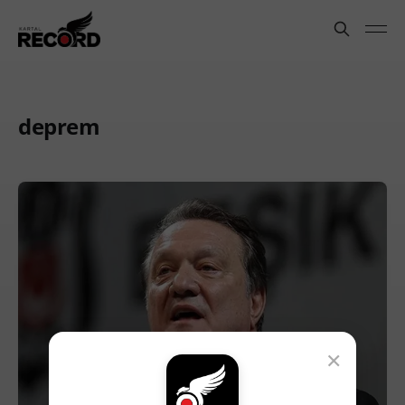
deprem
×