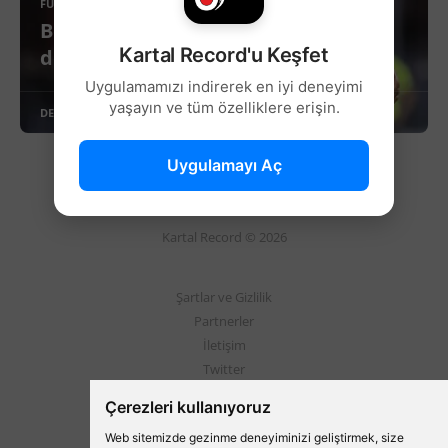
FUTBOL
Beşiktaş, Davide Calabria için
Kartal Record'u Keşfet
devrede!
Uygulamamızı indirerek en iyi deneyimi
yaşayın ve tüm özelliklere erişin.
DEVAMINI OKU
Uygulamayı Aç
Kartal Record © 2026
Şartlar ve Gizlilik
Partnerler
İletişim
Twitter
Instagram
Çerezleri kullanıyoruz
Web sitemizde gezinme deneyiminizi geliştirmek, size