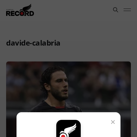
davide-calabria
×