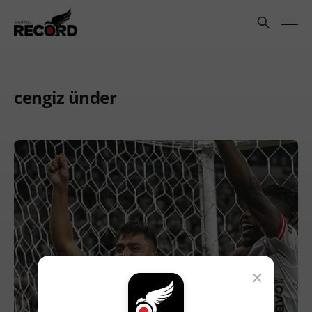
cengiz ünder
×