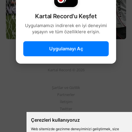
FUTBOL
Cengiz Ünder’den derbi öncesi flaş
Kartal Record'u Keşfet
talep!
Uygulamamızı indirerek en iyi deneyimi
yaşayın ve tüm özelliklere erişin.
DEVAMINI OKU
Uygulamayı Aç
Kartal Record © 2026
Şartlar ve Gizlilik
Partnerler
İletişim
Twitter
Instagram
Çerezleri kullanıyoruz
Web sitemizde gezinme deneyiminizi geliştirmek, size