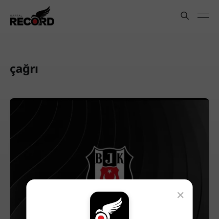
çağrı
×