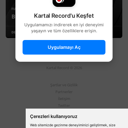
FUTBOL
Kartal Record'u Keşfet
Beşiktaş'tan TFF'ye Resmi Çağrı!
Uygulamamızı indirerek en iyi deneyimi
yaşayın ve tüm özelliklere erişin.
DEVAMINI OKU
Uygulamayı Aç
Kartal Record © 2026
Şartlar ve Gizlilik
Partnerler
İletişim
Twitter
Instagram
Çerezleri kullanıyoruz
Web sitemizde gezinme deneyiminizi geliştirmek, size