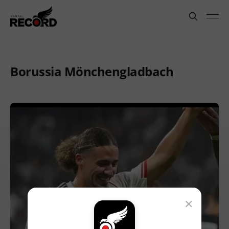
Borussia Mönchengladbach
×