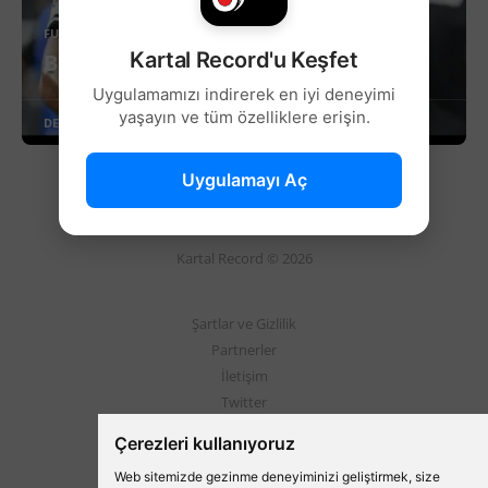
FUTBOL
Kartal Record'u Keşfet
Beşiktaş'ta Taylan Bulut Gelişmesi!
Uygulamamızı indirerek en iyi deneyimi
yaşayın ve tüm özelliklere erişin.
DEVAMINI OKU
Uygulamayı Aç
Kartal Record © 2026
Şartlar ve Gizlilik
Partnerler
İletişim
Twitter
Instagram
Çerezleri kullanıyoruz
Web sitemizde gezinme deneyiminizi geliştirmek, size