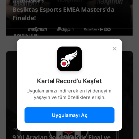
BESIKTAS-ESPORTS
Beşiktaş Esports EMEA Masters'da
Finalde!
DEVAMINI OKU
×
Kartal Record'u Keşfet
Uygulamamızı indirerek en iyi deneyimi
yaşayın ve tüm özelliklere erişin.
Uygulamayı Aç
ESPOR
9 Yıl Aradan Sonra LoL'de Final ve