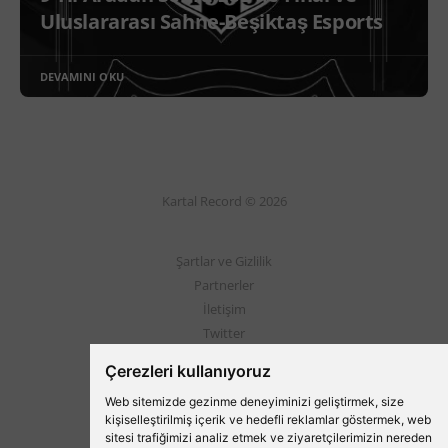
Uluslararası Sahne-Beşiktaş Esports
DEVAMINI OKU
Kartal Record © 2026
Şartlar ve Gizlilik
Partnerler
İletişim
Twitter
Instagram
Çerezleri kullanıyoruz
Web sitemizde gezinme deneyiminizi geliştirmek, size
Beşiktaş'ın Medyası
kişiselleştirilmiş içerik ve hedefli reklamlar göstermek, web
sitesi trafiğimizi analiz etmek ve ziyaretçilerimizin nereden