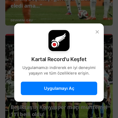
eledi ama…”
DEVAMINI OKU
×
Kartal Record'u Keşfet
Uygulamamızı indirerek en iyi deneyimi
yaşayın ve tüm özelliklere erişin.
Uygulamayı Aç
FUTBOL
Beşiktaş’ın Konyaspor maçı muhtemel
11’i belli oldu!