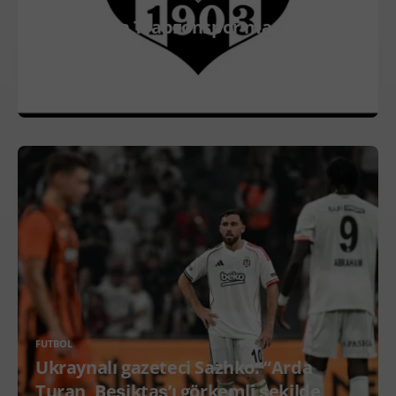
FUTBOL
Beşiktaş’ta Trabzonspor maçı ilk 11’i
şekilleniyor!
DEVAMINI OKU
FUTBOL
Ukraynalı gazeteci Sazhko: “Arda
Turan, Beşiktaş’ı görkemli şekilde