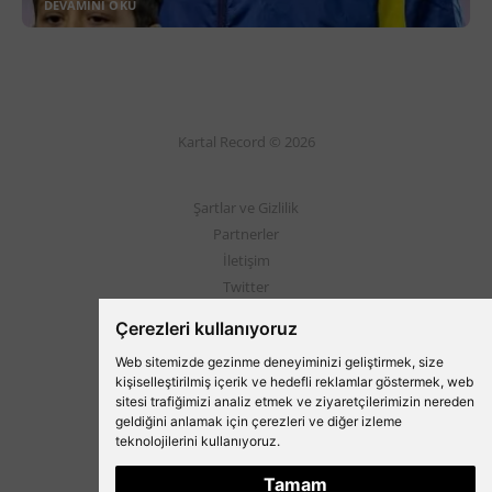
DEVAMINI OKU
Kartal Record © 2026
Şartlar ve Gizlilik
Partnerler
İletişim
Twitter
Instagram
Çerezleri kullanıyoruz
Web sitemizde gezinme deneyiminizi geliştirmek, size
Beşiktaş'ın Medyası
kişiselleştirilmiş içerik ve hedefli reklamlar göstermek, web
sitesi trafiğimizi analiz etmek ve ziyaretçilerimizin nereden
geldiğini anlamak için çerezleri ve diğer izleme
teknolojilerini kullanıyoruz.
Tamam