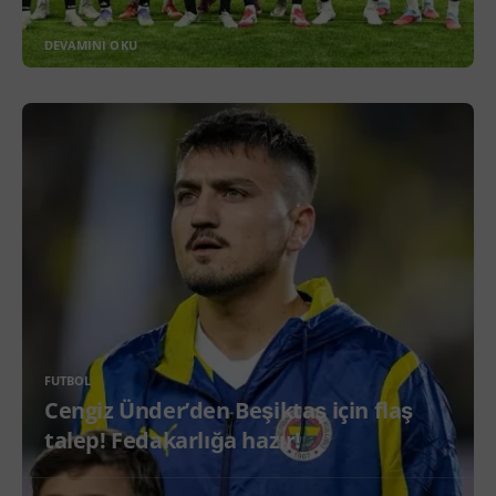
DEVAMINI OKU
FUTBOL
Cengiz Ünder’den Beşiktaş için flaş
talep! Fedakarlığa hazır!