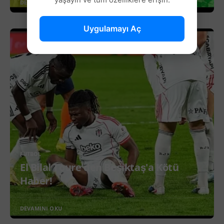
DEVAMINI OKU
Uygulamayı Aç
FUTBOL
El Bilal Toure'den Beşiktaş'a Kötü
Haber!
DEVAMINI OKU