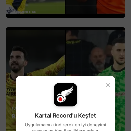
DEVAMINI OKU
×
FUTBOL
Kartal Record'u Keşfet
Beşiktaş’ta Kaleye İki Yerli Aday!
Uygulamamızı indirerek en iyi deneyimi
yaşayın ve tüm özelliklere erişin.