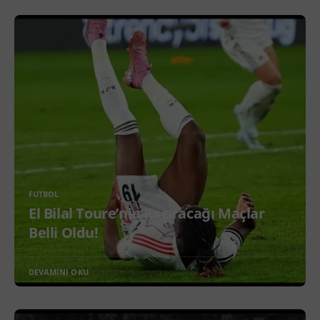
FUTBOL
El Bilal Toure’nin Kaçıracağı Maçlar
Belli Oldu!
DEVAMINI OKU