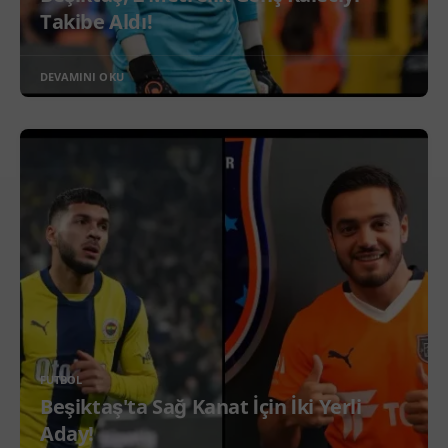
Takibe Aldı!
DEVAMINI OKU
FUTBOL
Beşiktaş'ta Sağ Kanat İçin İki Yerli
Aday!