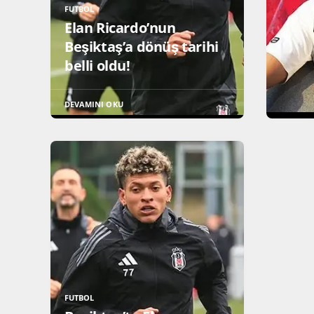
FUTBOL
Elan Ricardo’nun
Beşiktaş’a dönüş tarihi
belli oldu!
DEVAMINI OKU
FUTBOL