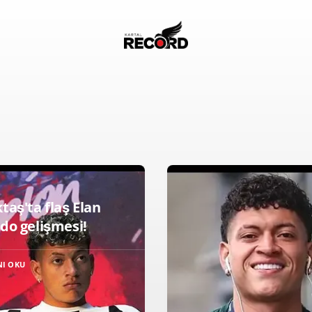
taş'ta flaş Elan
rdo gelişmesi!
NI OKU