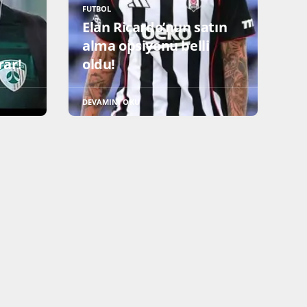
FUTBOL
Elan Ricardo’nun satın
alma opsiyonu belli
rar!
oldu!
DEVAMINI OKU