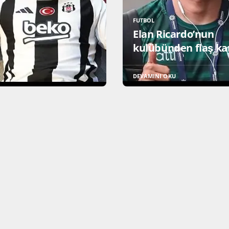
FUTBOL
Elan Ricardo’nun
kulübünden flaş ka
DEVAMINI OKU