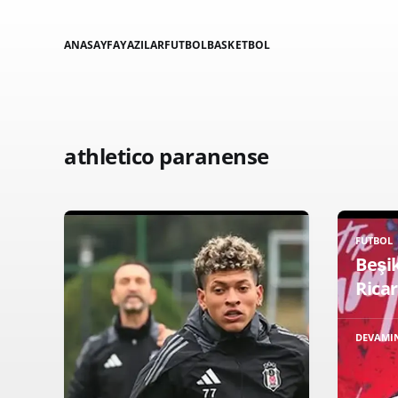
ANASAYFA
YAZILAR
FUTBOL
BASKETBOL
athletico paranense
FUTBOL
Beşik
Rica
DEVAMI