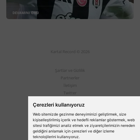
DEVAMINI OKU
Kartal Record © 2026
Şartlar ve Gizlilik
Partnerler
İletişim
Twitter
Instagram
Çerezleri kullanıyoruz
Web sitemizde gezinme deneyiminizi geliştirmek, size
Beşiktaş'ın Medyası
kişiselleştirilmiş içerik ve hedefli reklamlar göstermek, web
sitesi trafiğimizi analiz etmek ve ziyaretçilerimizin nereden
geldiğini anlamak için çerezleri ve diğer izleme
teknolojilerini kullanıyoruz.