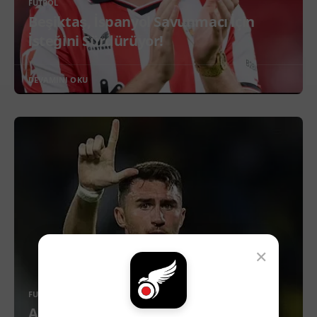
FUTBOL
Beşiktaş, İspanyol Savunmacı İçin
İsteğini Sürdürüyor!
DEVAMINI OKU
×
FUTBOL
Athletic Bilbao, Aymeric Laporte