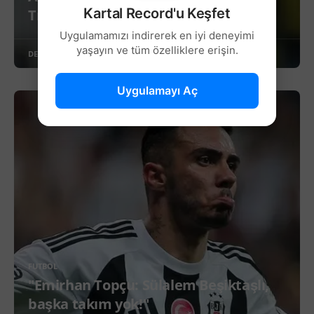
Kartal Record'u Keşfet
Transferini Açıkladı!
Uygulamamızı indirerek en iyi deneyimi
yaşayın ve tüm özelliklere erişin.
DEVAMINI OKU
Uygulamayı Aç
FUTBOL
"Emirhan Topçu: Sülalem Beşiktaşlı,
başka takım yok!"