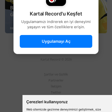
FUTBOL
Beşiktaş'ın eski futbolcusu Cenk
Kartal Record'u Keşfet
Gönen'den açıklamalar!
Uygulamamızı indirerek en iyi deneyimi
yaşayın ve tüm özelliklere erişin.
DEVAMINI OKU
Uygulamayı Aç
Kartal Record © 2026
Şartlar ve Gizlilik
Partnerler
İletişim
Twitter
Instagram
Çerezleri kullanıyoruz
Web sitemizde gezinme deneyiminizi geliştirmek, size