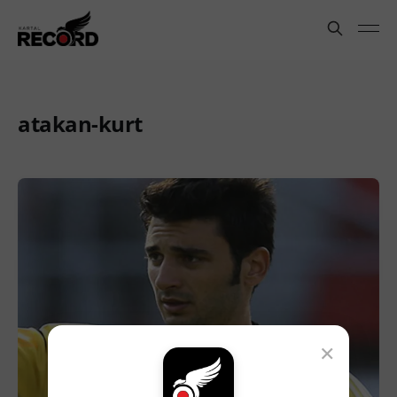
atakan-kurt
×