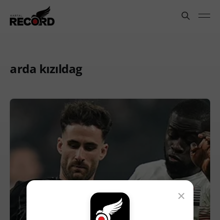
arda kızıldag
×