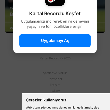
FUTBOL
Kartal Record'u Keşfet
Beşiktaş'tan Fransa Çıkarması!
Uygulamamızı indirerek en iyi deneyimi
yaşayın ve tüm özelliklere erişin.
DEVAMINI OKU
Uygulamayı Aç
Kartal Record © 2026
Şartlar ve Gizlilik
Partnerler
İletişim
Twitter
Instagram
Çerezleri kullanıyoruz
Web sitemizde gezinme deneyiminizi geliştirmek, size