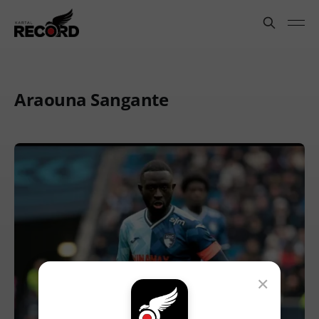
Araouna Sangante
×