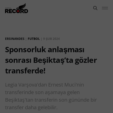
ERSINANDES
|
FUTBOL
|
9 ŞUB 2024
Sponsorluk anlaşması
sonrası Beşiktaş’ta gözler
transferde!
Legia Varşova'dan Ernest Muci'nin
transferinde son aşamaya gelen
Beşiktaş'tan transferin son gününde bir
transfer daha gelebilir.