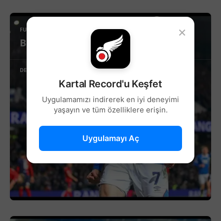
×
FUTBOL
Beşiktaş’ta Sağ Kanat İçin Yeni Aday!
DEVAMINI OKU
Kartal Record'u Keşfet
Uygulamamızı indirerek en iyi deneyimi
yaşayın ve tüm özelliklere erişin.
Uygulamayı Aç