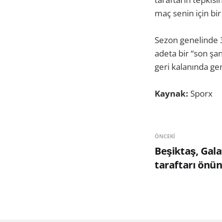
maç senin için bi
Sezon genelinde 3
adeta bir “son şa
geri kalanında ge
Kaynak:
Sporx
ÖNCEKI
Beşiktaş, Gala
taraftarı önü