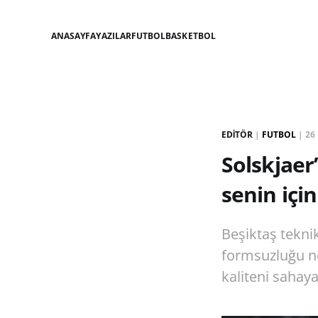
ANASAYFA
YAZILAR
FUTBOL
BASKETBOL
EDITÖR
|
FUTBOL
|
26
Solskjaer
senin için
Beşiktaş tekni
formsuzluğu ned
kaliteni sahaya