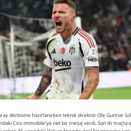
aray derbisine hazırlanırken teknik direktör Ole Gunnar Sol
ındaki Ciro Immobile’ye net bir mesaj verdi. Son iki maçta e
ni çeken 35 yaşındaki İtalyan forvetle özel bir görüşme yap