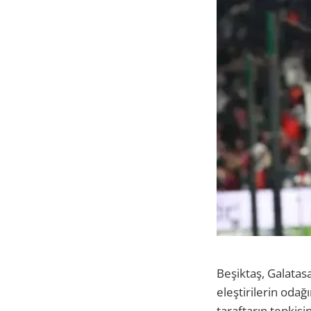
Beşiktaş, Galatas
eleştirilerin odağ
taraftarın tepkisi