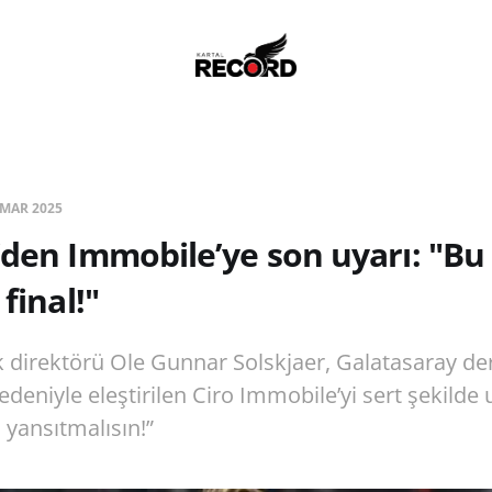
 MAR 2025
’den Immobile’ye son uyarı: "B
 final!"
k direktörü Ole Gunnar Solskjaer, Galatasaray der
eniyle eleştirilen Ciro Immobile’yi sert şekilde u
 yansıtmalısın!”