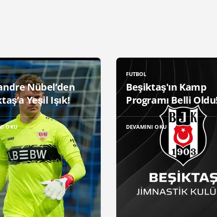
FUTBOL
andre Nübel’den
Beşiktaş'ın Kamp
taş’a Yeşil Işık!
Programı Belli Oldu
NI OKU
DEVAMINI OKU