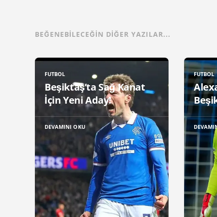
BEĞENEBILECEĞIN DIĞER YAZILAR...
FUTBOL
FUTBOL
Beşiktaş’ta Sağ Kanat
Alex
İçin Yeni Aday!
Beşik
DEVAMINI OKU
DEVAMI