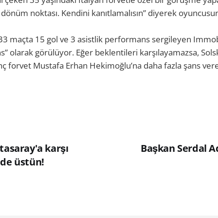
r dönüm noktası. Kendini kanıtlamalısın” diyerek oyuncusu
3 maçta 15 gol ve 3 asistlik performans sergileyen Immobi
ns” olarak görülüyor. Eğer beklentileri karşılayamazsa, Sol
nç forvet Mustafa Erhan Hekimoğlu’na daha fazla şans verece
tasaray'a karşı
Başkan Serdal Ad
nde üstün!