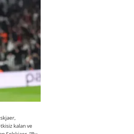
skjaer,
tkisiz kalan ve
an Solskjaer, “Bu