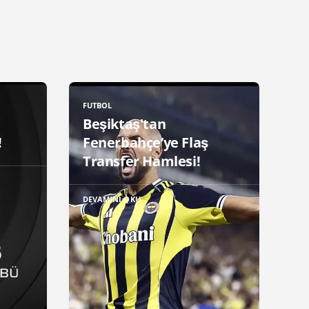
FUTBOL
Beşiktaş'tan
!
Fenerbahçe’ye Flaş
Transfer Hamlesi!
DEVAMINI OKU