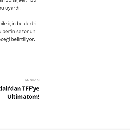
nu uyardı.
le için bu derbi
skjaer’in sezonun
ği belirtiliyor.
SONRAKI
alı'dan TFF'ye
Ultimatom!