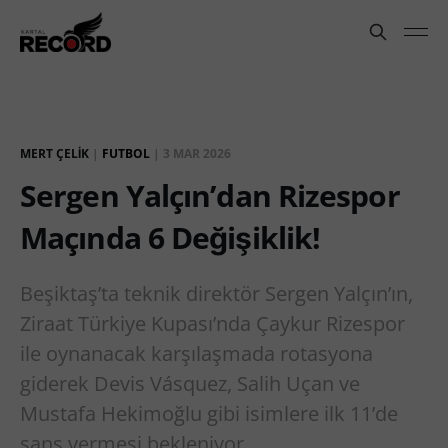
MERT ÇELIK
|
FUTBOL
|
3 MAR 2026
Sergen Yalçın’dan Rizespor
Maçında 6 Değişiklik!
Beşiktaş’ta teknik direktör Sergen Yalçın’ın,
Ziraat Türkiye Kupası’nda Çaykur Rizespor
ile oynanacak karşılaşmada rotasyona
giderek Devis Vásquez, Salih Uçan ve
Mustafa Hekimoğlu gibi isimlere ilk 11’de
şans vermesi bekleniyor.