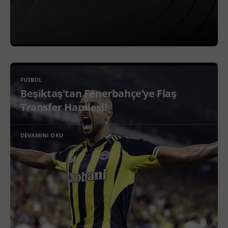
FUTBOL
Beşiktaş'tan Fenerbahçe’ye Flaş
Transfer Hamlesi!
DEVAMINI OKU