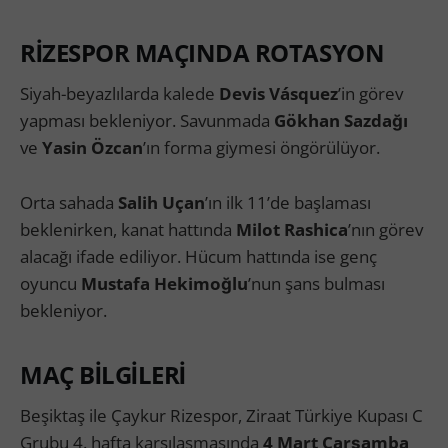
RİZESPOR MAÇINDA ROTASYON
Siyah-beyazlılarda kalede
Devis Vásquez
’in görev
yapması bekleniyor. Savunmada
Gökhan Sazdağı
ve
Yasin Özcan
’ın forma giymesi öngörülüyor.
Orta sahada
Salih Uçan
’ın ilk 11’de başlaması
beklenirken, kanat hattında
Milot Rashica
’nın görev
alacağı ifade ediliyor. Hücum hattında ise genç
oyuncu
Mustafa Hekimoğlu
’nun şans bulması
bekleniyor.
MAÇ BİLGİLERİ
Beşiktaş ile Çaykur Rizespor, Ziraat Türkiye Kupası C
Grubu 4. hafta karşılaşmasında
4 Mart Çarşamba