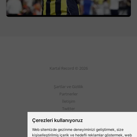
Kartal Record © 2026
Şartlar ve Gizlilik
Partnerler
İletişim
Twitter
Instagram
Çerezleri kullanıyoruz
Web sitemizde gezinme deneyiminizi geliştirmek, size
Beşiktaş'ın Medyası
kişiselleştirilmiş içerik ve hedefli reklamlar göstermek, web