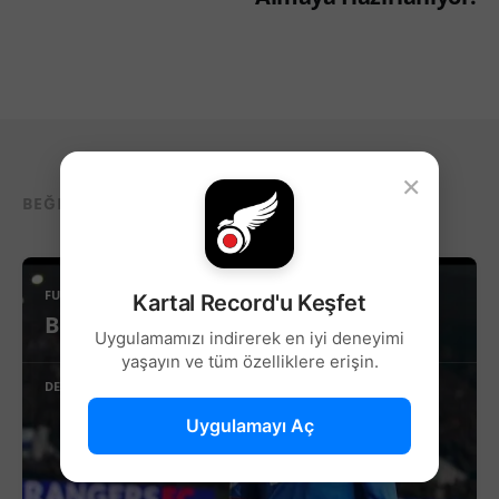
×
BEĞENEBILECEĞIN DIĞER YAZILAR...
FUTBOL
Kartal Record'u Keşfet
Beşiktaş’ta Sağ Kanat İçin Yeni Aday!
Uygulamamızı indirerek en iyi deneyimi
yaşayın ve tüm özelliklere erişin.
DEVAMINI OKU
Uygulamayı Aç