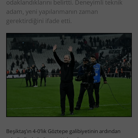
odaklandıklarını belirtti. Deneyimli teknik
adam, yeni yapılanmanın zaman
gerektirdiğini ifade etti.
Beşiktaş’ın 4-0’lık Göztepe galibiyetinin ardından