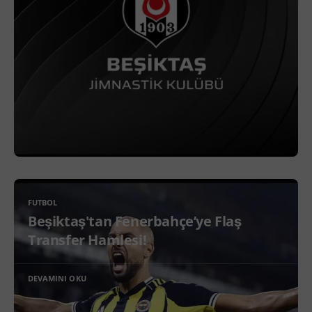
FUTBOL
Beşiktaş'tan Fenerbahçe’ye Flaş
Transfer Hamlesi!
DEVAMINI OKU