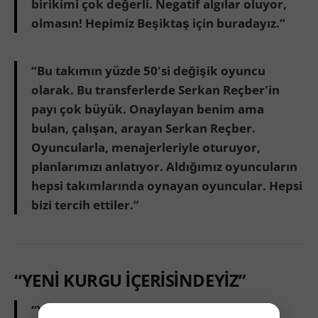
birikimi çok değerli. Negatif algılar oluyor,
olmasın! Hepimiz Beşiktaş için buradayız.”
“Bu takımın yüzde 50'si değişik oyuncu
olarak. Bu transferlerde Serkan Reçber'in
payı çok büyük. Onaylayan benim ama
bulan, çalışan, arayan Serkan Reçber.
Oyuncularla, menajerleriyle oturuyor,
planlarımızı anlatıyor. Aldığımız oyuncuların
hepsi takımlarında oynayan oyuncular. Hepsi
bizi tercih ettiler.”
“YENİ KURGU İÇERİSİNDEYİZ”
“Yeni kurgu içerisindeyiz, yeni oyuncular