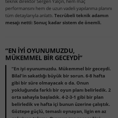
teknik direktör Sergen Yalçın, hem maç
performansını hem de uzun vadeli yapılanma planını
tüm detaylarıyla anlattı.
Tecrübeli teknik adamın
mesajı netti: Sonuç kadar sistem de önemli.
“EN İYİ OYUNUMUZDU,
MÜKEMMEL BİR GECEYDİ”
“En iyi oyunumuzdu. Mükemmel bir geceydi.
Bilal'in sakatlığı büyük bir sorun. 6-8 hafta
gibi bir süre olmayacak o da. Onun
yokluğunda farklı bir oyun planı belirledik. 2
orta sahayla başladık. 4-2-3-1 gibi bir plan
belirledik ve hafta içi bunun üzerine çalıştık.
Göztepe güçlü, temaslı oynayan, ligin en az