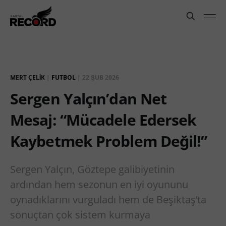
MERT ÇELIK
|
FUTBOL
|
22 ŞUB 2026
Sergen Yalçın’dan Net
Mesaj: “Mücadele Edersek
Kaybetmek Problem Değil!”
Sergen Yalçın, Göztepe galibiyetinin
ardından hem sezonun en iyi oyununu
oynadıklarını vurguladı hem de Beşiktaş’ta
sonuçtan çok sistem kurmaya