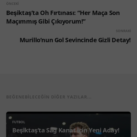
ÖNCEKI
Beşiktaş’ta Oh Fırtınası: “Her Maça Son
Maçımmış Gibi Çıkıyorum!”
SONRAKI
Murillo’nun Gol Sevincinde Gizli Detay!
BEĞENEBILECEĞIN DIĞER YAZILAR...
FUTBOL
Beşiktaş’ta Sağ Kanat İçin Yeni Aday!