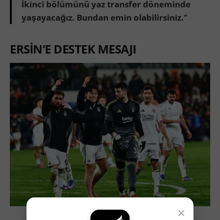
İkinci bölümünü yaz transfer döneminde
yaşayacağız. Bundan emin olabilirsiniz."
ERSİN’E DESTEK MESAJI
×