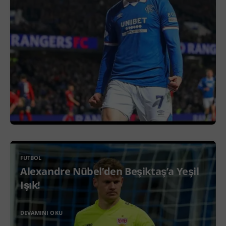
FUTBOL
Alexandre Nübel’den Beşiktaş’a Yeşil
Işık!
DEVAMINI OKU