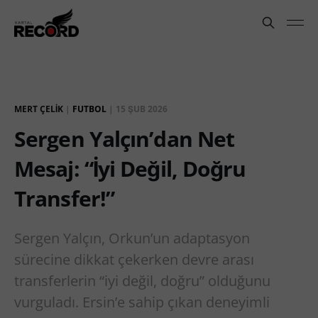
MERT ÇELIK
|
FUTBOL
|
15 ŞUB 2026
Sergen Yalçın’dan Net
Mesaj: “İyi Değil, Doğru
Transfer!”
Sergen Yalçın, Orkun’un adaptasyon
sürecine dikkat çekerken devre arası
transferlerin “iyi değil, doğru” olduğunu
vurguladı. Ersin’e sahip çıkan deneyimli