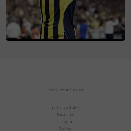
Kartal Record © 2026
Şartlar ve Gizlilik
Partnerler
İletişim
Twitter