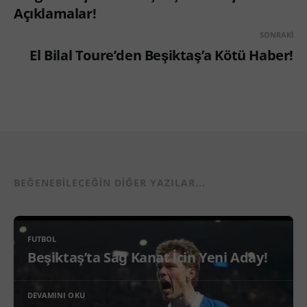
Açıklamalar!
SONRAKI
El Bilal Toure’den Beşiktaş’a Kötü Haber!
BEĞENEBILECEĞIN DIĞER YAZILAR...
FUTBOL
Beşiktaş’ta Sağ Kanat İçin Yeni Aday!
DEVAMINI OKU