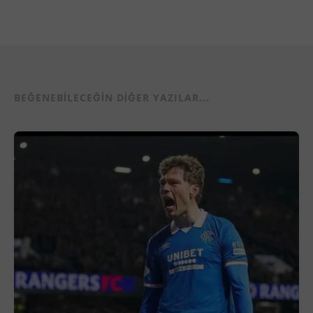
BEĞENEBILECEĞIN DIĞER YAZILAR...