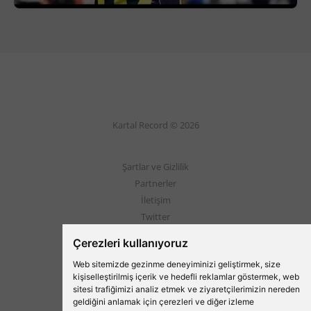
Kartal Record © 2026
Şartlar ve Gizlilik
Partnerler
İletişim
Twitter
Instagram
Çerezleri kullanıyoruz
Web sitemizde gezinme deneyiminizi geliştirmek, size
Beşiktaş'ın Medyası
kişiselleştirilmiş içerik ve hedefli reklamlar göstermek, web
sitesi trafiğimizi analiz etmek ve ziyaretçilerimizin nereden
geldiğini anlamak için çerezleri ve diğer izleme