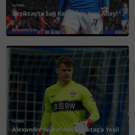
FUTBOL
Beşiktaş’ta Sağ Kanat İçin Yeni Aday!
DEVAMINI OKU
FUTBOL
Alexandre Nübel’den Beşiktaş’a Yeşil