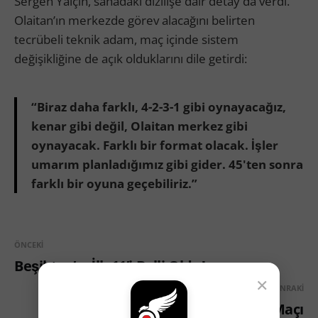
Sergen Yalçın, sahadaki dizilişe dair detay da verdi.
Olaitan’ın merkezde görev alacağını belirten
tecrübeli teknik adam, maç içinde sistem
değişikliğine de açık olduklarını dile getirdi:
“Biraz daha farklı, 4-2-3-1 gibi oynayacağız,
kenar gibi değil, Olaitan merkez gibi
oynayacak. Farklı bir format olacak. İşler
umarım planladığımız gibi gider. 45'ten sonra
farklı bir oyuna geçebiliriz.”
ÖNCEKI
Beşiktaş’ın İlk 11’i Belli Oldu!
×
SONRAKI
Beşiktaşlı Futbolcuların Göztepe Maçı