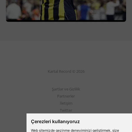
Kartal Record © 2026
Şartlar ve Gizlilik
Partnerler
İletişim
Twitter
Instagram
Çerezleri kullanıyoruz
Web sitemizde gezinme deneyiminizi geliştirmek, size