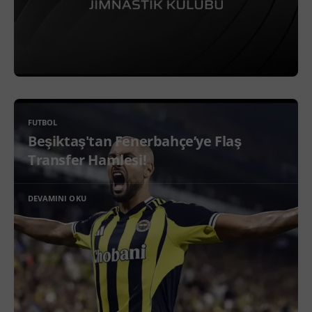
FUTBOL
Beşiktaş'tan Fenerbahçe’ye Flaş
Transfer Hamlesi!
DEVAMINI OKU