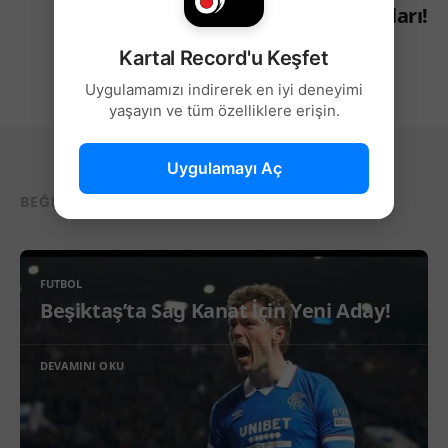
Sonrası Açıklamaları!
Kartal Record'u Keşfet
Uygulamamızı indirerek en iyi deneyimi
yaşayın ve tüm özelliklere erişin.
Uygulamayı Aç
BEĞENEBILECEĞIN DIĞER YAZILAR...
FUTBOL
Beşiktaş’ta Sağ Kanat İçin Yeni Aday!
DEVAMINI OKU