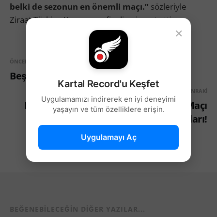
belki de sezonun en önemli maçı.”
sözleriyle
Ziraat Türkiye Kupası yarı finaline işaret etti.
×
ÖNCEKI
Beşiktaş'ın İlk 11'i Belli Oldu!
Kartal Record'u Keşfet
SONRAKI
Uygulamamızı indirerek en iyi deneyimi
Beşiktaşlı Futbolcuların Gaziantep Maçı
yaşayın ve tüm özelliklere erişin.
Sonrası Açıklamaları!
Uygulamayı Aç
BEĞENEBILECEĞIN DIĞER YAZILAR...