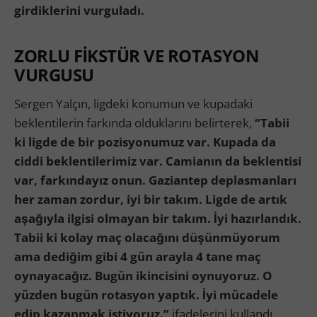
girdiklerini vurguladı.
ZORLU FİKSTÜR VE ROTASYON
VURGUSU
Sergen Yalçın, ligdeki konumun ve kupadaki
beklentilerin farkında olduklarını belirterek,
“Tabii
ki ligde de bir pozisyonumuz var. Kupada da
ciddi beklentilerimiz var. Camianın da beklentisi
var, farkındayız onun. Gaziantep deplasmanları
her zaman zordur, iyi bir takım. Ligde de artık
aşağıyla ilgisi olmayan bir takım. İyi hazırlandık.
Tabii ki kolay maç olacağını düşünmüyorum
ama dediğim gibi 4 gün arayla 4 tane maç
oynayacağız. Bugün ikincisini oynuyoruz. O
yüzden bugün rotasyon yaptık. İyi mücadele
edip kazanmak istiyoruz.”
ifadelerini kullandı.