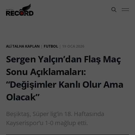
ALI TALHA KAPLAN
|
FUTBOL
|
19 OCA 2026
Sergen Yalçın’dan Flaş Maç
Sonu Açıklamaları:
“Değişimler Kanlı Olur Ama
Olacak”
Beşiktaş, Süper lig’in 18. Haftasında
Kayserispor’u 1-0 mağlup etti.