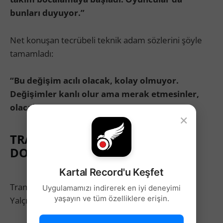
bunları duyuyor.”
Net konuşan tecrübeli teknik adam sözlerini şöyle
tamamladı:
“Bu değişim acılı olacak, kolay olmuyor.
Değişimler kanlı olur ama merak etmesinler,
olacak.”
×
TRANSFER MESAJI: “SABIRLA EN
DOĞRUSUNU YAPACAĞIZ”
Kartal Record'u Keşfet
Transfer çalışmalarıyla ilgili de bilgi veren Sergen
Uygulamamızı indirerek en iyi deneyimi
yaşayın ve tüm özelliklere erişin.
Yalçın, aceleci davranmayacaklarının altını çizdi: