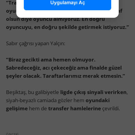
“Transfer için çalışıyoruz. Şu ana kadar 7
Uygulamayı Aç
oyuncu alabilirdik ama sakin olmak lazım. Laf
olsun diye oyuncu almıyoruz. En doğru
oyuncuyu, en doğru şekilde getirmek istiyoruz.”
Sabır çağrısı yapan Yalçın:
“Biraz gecikti ama hemen olmuyor.
Sabredeceğiz, acı çekeceğiz ama finalde güzel
şeyler olacak. Taraftarlarımız merak etmesin.”
Beşiktaş, bu galibiyetle
ligde çıkış sinyali verirken
,
siyah-beyazlı camiada gözler hem
oyundaki
gelişime
hem de
transfer hamlelerine
çevrildi.
ÖNCEKI