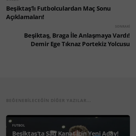
Beşiktaş’lı Futbolculardan Maç Sonu
Açıklamaları!
SONRAKI
Beşiktaş, Braga İle Anlaşmaya Vardı!
Demir Ege Tıknaz Portekiz Yolcusu
BEĞENEBILECEĞIN DIĞER YAZILAR...
FUTBOL
Beşiktaş’ta Sağ Kanat İçin Yeni Aday!