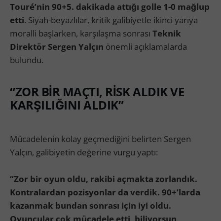
Touré’nin 90+5. dakikada attığı golle 1-0 mağlup
etti
. Siyah-beyazlılar, kritik galibiyetle ikinci yarıya
moralli başlarken, karşılaşma sonrası
Teknik
Direktör Sergen Yalçın
önemli açıklamalarda
bulundu.
“ZOR BİR MAÇTI, RİSK ALDIK VE
KARŞILIĞINI ALDIK”
Mücadelenin kolay geçmediğini belirten Sergen
Yalçın, galibiyetin değerine vurgu yaptı:
“Zor bir oyun oldu, rakibi açmakta zorlandık.
Kontralardan pozisyonlar da verdik. 90+’larda
kazanmak bundan sonrası için iyi oldu.
Oyuncular çok mücadele etti, biliyorsun